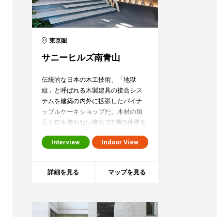
東京圏
サニーヒルズ南青山
伝統的な日本の木工技術、「地獄
組」と呼ばれる木製建具の接合シス
テムを建築の内外に拡張したパイナ
ップルケーキショップだ。木材の加
工と釘を使わない接合で3層の外壁を
作り出す迫力は、閑静な住宅街のな
Interview
Indoor View
かで異彩を放つ。それでいて森のよ
うに清々しい。内部は森の木洩れ日
につつまれる静かな空間だ。このデ
詳細を見る
マップを見る
ザインの特徴