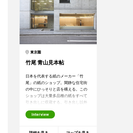
東京圏
竹尾 青山見本帖
日本を代表する紙のメーカー「竹
尾」の紙のショップ。閑静な住宅街
の中にひっそりと店を構える。この
ショップは大量多品種の紙をすべて
引き出しに収蔵する。引き出し以外
には何も無く、抽象的な格子状の表
Interview
層が作り出すミニマルな空間であ
る。ところが引き出しを開けると中
の紙の色が生々しく現れる。その時
詳細を見る
マップを見る