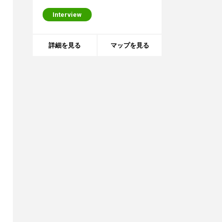
見え方になっているが、青山通りの
Interview
ビル外観にも気を遣いながら、内側
から外を見る際にカラーライティン
グが中ににじまないような工夫もさ
詳細を見る
マップを見る
れている。