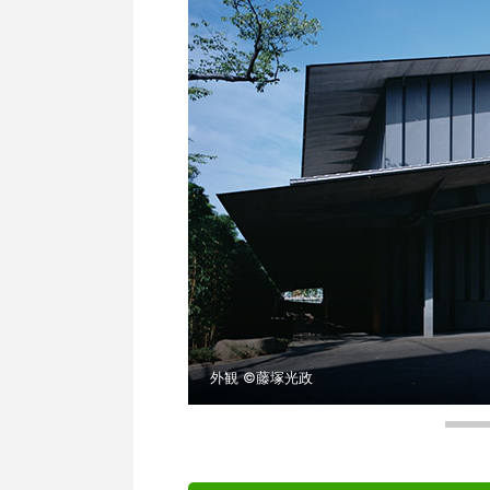
外観 ©藤塚光政