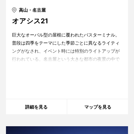
高山・名古屋
オアシス21
巨大なオーバル型の屋根に覆われたバスターミナル。
普段は四季をテーマにした季節ごとに異なるライティ
ングがなされ、イベント時には特別のライトアップが
行われている。名古屋という大きな都市の夜景の中で
も、特別な存在感を放っている。
Warning
: in_array() expects parameter 2 to be
array, string given in
/home/xs175897/space-
design.jp/public_html/wp-
content/themes/sdc/panelcontent.php
on line
59
詳細を見る
マップを見る