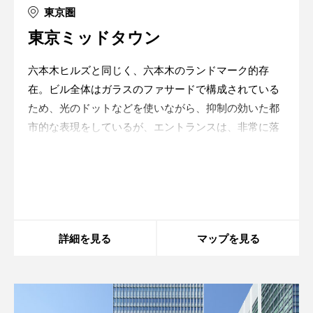
東京圏
東京ミッドタウン
六本木ヒルズと同じく、六本木のランドマーク的存
在。ビル全体はガラスのファサードで構成されている
ため、光のドットなどを使いながら、抑制の効いた都
市的な表現をしているが、エントランスは、非常に落
ち着いた光の空間となっている。
Warning
: in_array() expects parameter 2 to be
array, boolean given in
/home/xs175897/space-
design.jp/public_html/wp-
content/themes/sdc/panelcontent.php
on line
59
詳細を見る
マップを見る