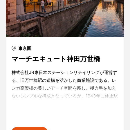
東京圏
マーチエキュート神田万世橋
株式会社JR東日本ステーションリテイリングが運営す
る、旧万世橋駅の遺構を活かした商業施設である。レ
ンガ高架橋の美しいアーチ空間を残し、極力手を加え
ないシンプルな構成となっているが、1943年に休止駅
となって以来非公開だった昔の階段をほぼそのまま残
して公開するなど、保存に力を入れている様が逆にデ
Warning
: in_array() expects parameter 2 to be
array, boolean given in
/home/xs175897/space-
ザインとなっ
design.jp/public_html/wp-
content/themes/sdc/panelcontent.php
on line
59