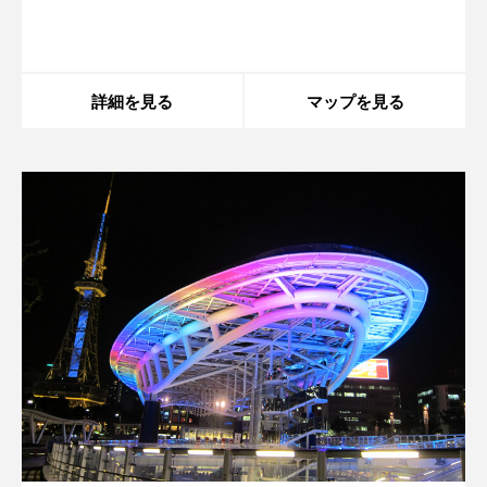
array, string given in
/home/xs175897/space-
す。
design.jp/public_html/wp-
content/themes/sdc/panelcontent.php
on line
59
詳細を見る
マップを見る