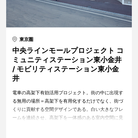
東京圏
中央ラインモールプロジェクト コ
ミュニティステーション東小金井
/ モビリティステーション東小金
井
電車の高架下有効活用プロジェクト。街の中に出現す
る無用の場所＝高架下を有用化するだけでなく、街づ
くりに貢献する空間デザインである。白い大きなフレ
ームを連続させ、高架下を一体感のある室内空間に見
立てた。賑わいを生む路地空間、見え隠れする店舗の
配置によって、地域に開かれたモール空間を生み出
Warning
: in_array() expects parameter 2 to be