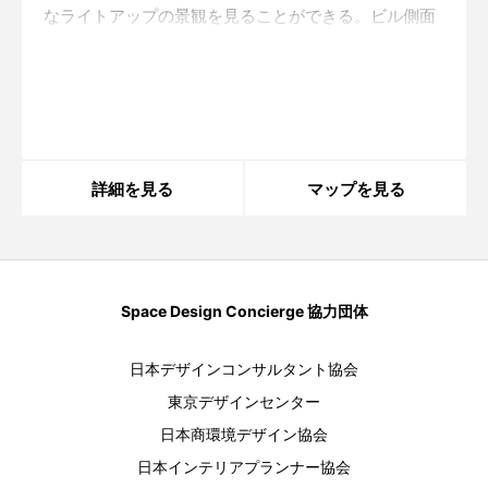
なライトアップの景観を見ることができる。ビル側面
に青いライティングをまとわせたのは、東京で初の試
み。都市的な景観が六本木という街の中で、ランドマ
Warning
: in_array() expects parameter 2 to be
array, boolean given in
/home/xs175897/space-
ークのように
design.jp/public_html/wp-
content/themes/sdc/panelcontent.php
on line
59
詳細を見る
マップを見る
Space Design Concierge 協力団体
日本デザインコンサルタント協会
東京デザインセンター
日本商環境デザイン協会
日本インテリアプランナー協会