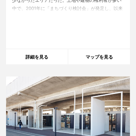
少なかったエリアだった。土地や建物の権利者が多い
中で、2001年に「まちづくり検討会」が発足し、以来
15年間にわたり対話が積み重ねられて、保存・再生し
た歴史的建築物「明治屋京橋ビル」と、新築の再開発
Warning
: in_array() expects parameter 2 to be
array, boolean given in
/home/xs175897/space-
棟の2棟
design.jp/public_html/wp-
content/themes/sdc/panelcontent.php
on line
59
詳細を見る
マップを見る