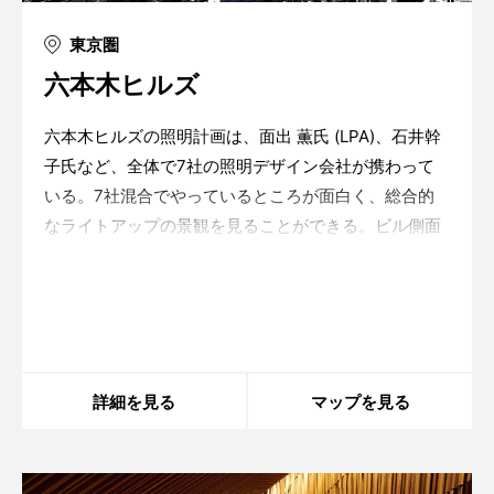
東京圏
六本木ヒルズ
六本木ヒルズの照明計画は、面出 薫氏 (LPA)、石井幹
子氏など、全体で7社の照明デザイン会社が携わって
いる。7社混合でやっているところが面白く、総合的
なライトアップの景観を見ることができる。ビル側面
に青いライティングをまとわせたのは、東京で初の試
み。都市的な景観が六本木という街の中で、ランドマ
Warning
: in_array() expects parameter 2 to be
array, boolean given in
/home/xs175897/space-
ークのように
design.jp/public_html/wp-
content/themes/sdc/panelcontent.php
on line
59
詳細を見る
マップを見る