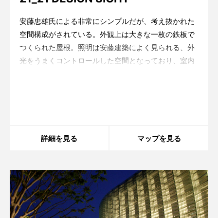
安藤忠雄氏による非常にシンプルだが、考え抜かれた
空間構成がされている。外観上は大きな一枚の鉄板で
つくられた屋根。照明は安藤建築によく見られる、外
光をうまくコントロールした空間となっており、室内
の照明は展示によって自在に変更できるような計画と
なっている。
Warning
: in_array() expects parameter 2 to be
array, boolean given in
/home/xs175897/space-
design.jp/public_html/wp-
content/themes/sdc/panelcontent.php
on line
59
詳細を見る
マップを見る