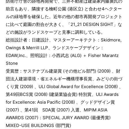
防衛庁庁舎の跡地再開発で、三井不動産は建築家内藤廣氏の
助言もあり、隣接する檜町公園 (港区立) と合わせ4ヘクター
ルの緑地帯を確保した。近年の他の都市再開発プロジェクト
に比べて庭園の割合が大きく、「21_21 DESIGN SIGHT」な
どの施設がランドスケープと見事に調和している。
総括設計者：日建設計、マスターアーキテクト：Skidmore,
Owings & Merrill LLP、ランドスケープデザイン：
EDAW,Inc.、照明設計：小西武志 (ALG) ＋ Fisher Marantz
Stone
受賞歴：サステナブル建築賞 (その他ビル部門) (2009) 、財
団法人建築環境・省エネルギー機構理事長賞、みどりの街づ
くり賞 (2009) 、ULI Global Award for Excellence (2008) 、
第49回BCS賞 (2008) (建築業協会賞) 特別賞、ULI Awards
for Excellence: Asia Pacific (2008) 、グッドデザイン賞
(2007) 、第41回 SDA賞 (2007) 入選、MIPIM ASIA
AWARDS (2007)：SPECIAL JURY AWARD (最優秀賞)
MIXED-USE BUILDINGS (部門賞)