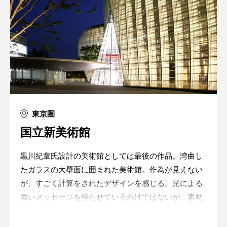
東京圏
国立新美術館
黒川紀章氏設計の美術館としては最後の作品。湾曲し
たガラスの大壁面に囲まれた美術館。作為が見えない
が、すごく計算をされたデザインを感じる。光による
強いメッセージを持たせているわけではないが、素材
や空間が自然ときれいに見えてくるような工夫がなさ
れている。何度もモックアップによる実験を行いなが
Warning
: in_array() expects parameter 2 to be