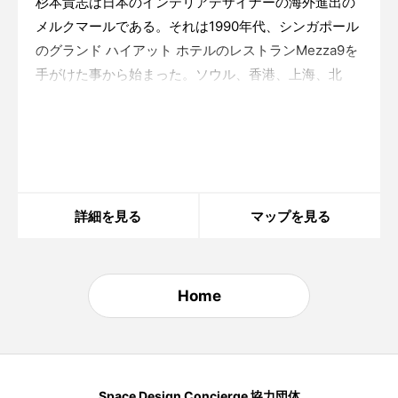
杉本貴志は日本のインテリアデザイナーの海外進出の
メルクマールである。それは1990年代、シンガポール
のグランド ハイアット ホテルのレストランMezza9を
手がけた事から始まった。ソウル、香港、上海、北
京、ドバイ、アメリカなどの多くの都市に、一貫した
デザイン作法で発信してきた。自然の物性に根ざした
Warning
: in_array() expects parameter 2 to be
array, string given in
/home/xs175897/space-
簡明な空間が共
design.jp/public_html/wp-
content/themes/sdc/panelcontent.php
on line
59
詳細を見る
マップを見る
Home
Space Design Concierge 協力団体