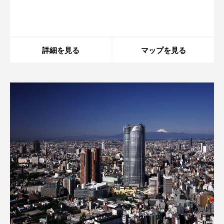
array, boolean given in
/home/xs175897/space-
ら、形状や光
design.jp/public_html/wp-
content/themes/sdc/panelcontent.php
on line
59
詳細を見る
マップを見る