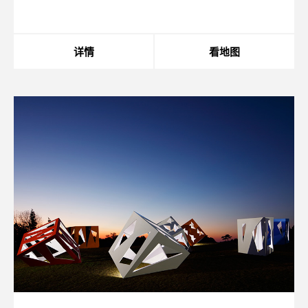
content/themes/sdc/panelcontent.php
on line
75
详情
看地图