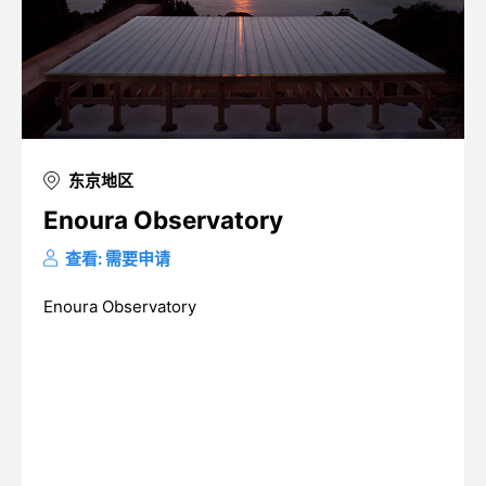
东京地区
Enoura Observatory
查看: 需要申请
Enoura Observatory
Warning
: in_array() expects parameter 2 to be
array, string given in
/home/xs175897/space-
design.jp/public_html/wp-