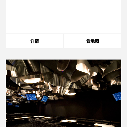
Warning
: in_array() expects parameter 2 to be
array, string given in
/home/xs175897/space-
design.jp/public_html/wp-
content/themes/sdc/panelcontent.php
on line
75
详情
看地图