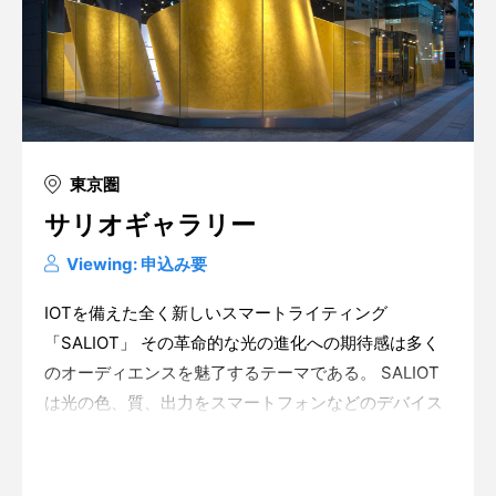
東京圏
サリオギャラリー
Viewing: 申込み要
IOTを備えた全く新しいスマートライティング
「SALIOT」 その革命的な光の進化への期待感は多く
のオーディエンスを魅了するテーマである。 SALIOT
は光の色、質、出力をスマートフォンなどのデバイス
を介して変幻自在に操り、あらゆる光のシーンをつく
りだす可能性を秘めている。 その光の可能性を開花さ
Warning
: in_array() expects parameter 2 to be
array, string given in
/home/xs175897/space-
せたギャラリー
design.jp/public_html/wp-