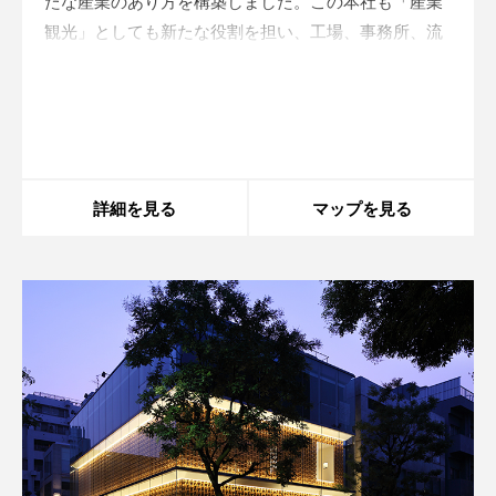
たな産業のあり方を構築しました。この本社も「産業
観光」としても新たな役割を担い、工場、事務所、流
通の拠点としての整備と共に、地域の産業を伝えるハ
ブ的な役割のもと、地域案内、素材体験、カンファレ
Warning
: in_array() expects parameter 2 to be
array, string given in
/home/xs175897/space-
ンスルーム、
design.jp/public_html/wp-
content/themes/sdc/panelcontent.php
on line
59
詳細を見る
マップを見る