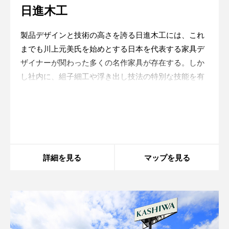
日進木工
製品デザインと技術の高さを誇る日進木工には、これ
までも川上元美氏を始めとする日本を代表する家具デ
ザイナーが関わった多くの名作家具が存在する。しか
し社内に、組子細工や浮き出し技法の特別な技能を有
する「飛騨春慶」の職人を抱えるなど、インハウスに
おいても優れた家具デザインを追求できる体制が整っ
Warning
: in_array() expects parameter 2 to be
array, string given in
/home/xs175897/space-
ていることが
design.jp/public_html/wp-
content/themes/sdc/panelcontent.php
on line
59
詳細を見る
マップを見る