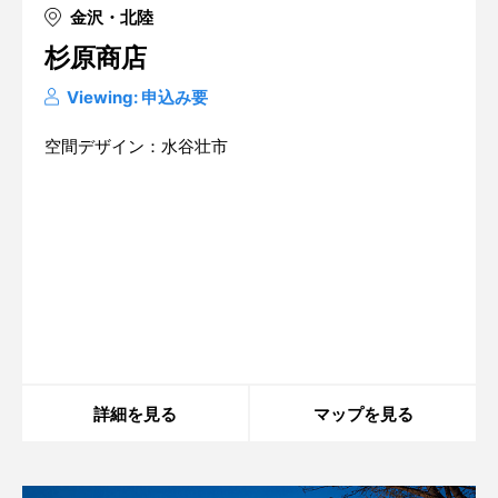
金沢・北陸
杉原商店
Viewing: 申込み要
空間デザイン：水谷壮市
Warning
: in_array() expects parameter 2 to be
array, string given in
/home/xs175897/space-
design.jp/public_html/wp-
content/themes/sdc/panelcontent.php
on line
59
詳細を見る
マップを見る