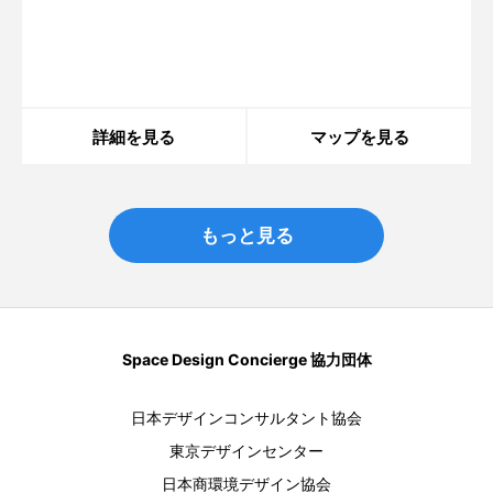
い。しかしそれだけではなく、「月華 GECCA」のよ
Warning
: in_array() expects parameter 2 to be
array, string given in
/home/xs175897/space-
うに、椅子の背
design.jp/public_html/wp-
content/themes/sdc/panelcontent.php
on line
59
詳細を見る
マップを見る
もっと見る
Space Design Concierge 協力団体
日本デザインコンサルタント協会
東京デザインセンター
日本商環境デザイン協会