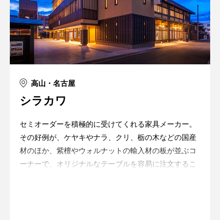
高山・名古屋
シラカワ
セミオーダーを積極的に受けてくれる家具メーカー。
その好例が、ケヤキやナラ、クリ、栃の木などの国産
材のほか、紫檀やウォルナットの輸入材の板が並ぶコ
ーナーで、オリジナルなテーブルを容易に注文するこ
とができる。
Warning
: in_array() expects parameter 2 to be
array, string given in
/home/xs175897/space-
design.jp/public_html/wp-
content/themes/sdc/panelcontent.php
on line
59