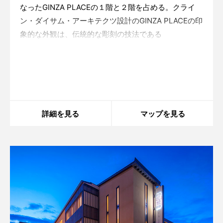
なったGINZA PLACEの１階と２階を占める。クライ
ン・ダイサム・アーキテクツ設計のGINZA PLACEの印
象的な外観は、伝統的な彫刻の技法である
「FRETWORK：透かし彫り」をモチーフにしていて、
同じく銀座の東急プラザビルの「江戸切子」をモチー
Warning
: in_array() expects parameter 2 to be
array, string given in
/home/xs175897/space-
フにした外観と好一対の感がある
design.jp/public_html/wp-
content/themes/sdc/panelcontent.php
on line
59
詳細を見る
マップを見る